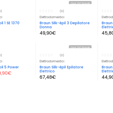
Out Of Stock
0)
(0)
ci
Elettrodomestici
Elettro
il 1 SE 1370
Braun Silk-épil 3 Depilatore
Braun 
Donna
Elettr
49,90
€
45,8
Out Of Stock
0)
(0)
ci
Elettrodomestici
Elettro
pil 5 Power
Braun Silk-épil Epilatore
Braun 
Elettrico
Elettr
Il
9,90
€
67,48
€
44,9
ezzo
prezzo
iginale
attuale
a:
è:
990,00€.
49,90€.