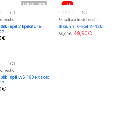
Out Of Stock
-17%
(0)
(0)
domestici
Piccoli elettrodomestici
Silk-épil 3 Epilatore
Braun Silk-Epil 3-420
ico
Il
Il
49,90
€
59,90
€
0
€
prezzo
prezzo
originale
attuale
era:
è:
59,90€.
49,90€.
(0)
domestici
Silk-épil LS5-160 Rasoio
ico
0
€