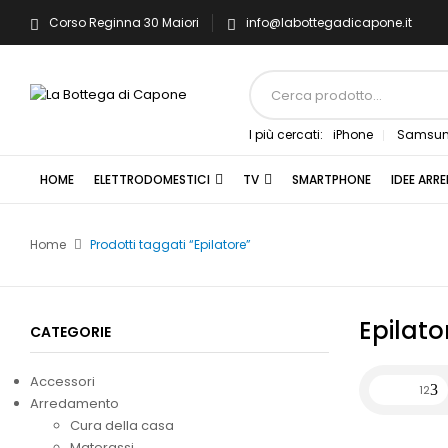
Corso Reginna 30 Maiori
info@labottegadicapone.it
I più cercati:
iPhone
Samsu
HOME
ELETTRODOMESTICI
TV
SMARTPHONE
IDEE ARR
Home
Prodotti taggati “Epilatore”
Epilato
CATEGORIE
Accessori
12
Arredamento
Cura della casa
Materassi