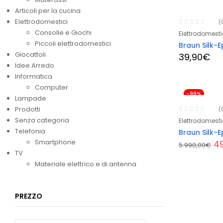
Articoli per la cucina
Elettrodomestici
(
Consolle e Giochi
Elettrodomesti
Piccoli elettrodomestici
Braun Silk-Ep
Giocattoli
39,90
€
Idee Arredo
Informatica
Computer
-99%
Lampade
Prodotti
(
Senza categoria
Elettrodomesti
Telefonia
Braun Silk-E
Smartphone
Il
4
5.990,00
€
pr
TV
or
Materiale elettrico e di antenna
er
5.
PREZZO