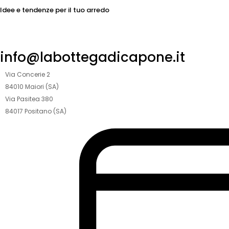
Idee e tendenze per il tuo arredo
info@labottegadicapone.it
Via Concerie 2
84010 Maiori (SA)
Via Pasitea 380
84017 Positano (SA)