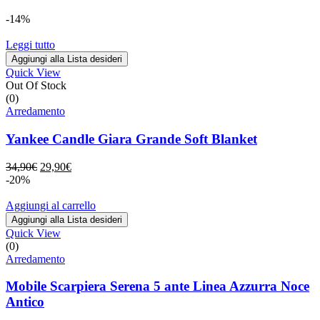
-14%
Leggi tutto
Aggiungi alla Lista desideri
Quick View
Out Of Stock
(0)
Arredamento
Yankee Candle Giara Grande Soft Blanket
Il
Il
34,90
€
29,90
€
prezzo
prezzo
-20%
originale
attuale
era:
è:
Aggiungi al carrello
34,90€.
29,90€.
Aggiungi alla Lista desideri
Quick View
(0)
Arredamento
Mobile Scarpiera Serena 5 ante Linea Azzurra Noce
Antico