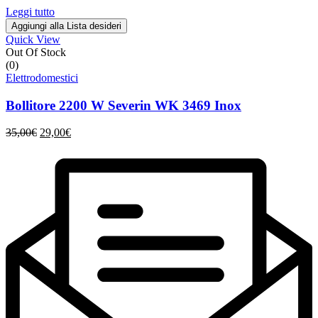
era:
è:
Leggi tutto
99,00€.
79,00€.
Aggiungi alla Lista desideri
Quick View
Out Of Stock
(0)
Elettrodomestici
Bollitore 2200 W Severin WK 3469 Inox
Il
Il
35,00
€
29,00
€
prezzo
prezzo
originale
attuale
era:
è:
35,00€.
29,00€.