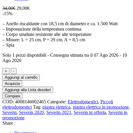
Il
Il
34,00
€
29,00
€
prezzo
prezzo
-15%
originale
attuale
– Anello riscaldante con 18,5 cm di diametro e ca. 1.500 Watt
era:
è:
– Impostazione della temperatura continua
34,00€.
29,00€.
– Corpo smaltato resistente alle alte temperature
– Misure: L = 25 cm, P = 29 cm, A = 8,5 cm
– Spia
Solo 1 pezzi disponibili - Consegna stimata tra il 07 Ago 2026 - 10
Ago 2026
Piastra
+
-
da
Aggiungi al carrello
cottura
Acquista
elettrica
Aggiungi alla Lista desideri
KP
Compare
1091
COD:
4008146002465
Categorie:
Elettrodomestici
,
Piccoli
Severin
elettrodomestici
Tag:
piastra elettrica
,
piastra elettrica in promozione
,
Bianca
Severin
,
Severin 2020
,
Severin 2021
,
Severin in offerta
,
Severin in
quantità
promozione
Share :