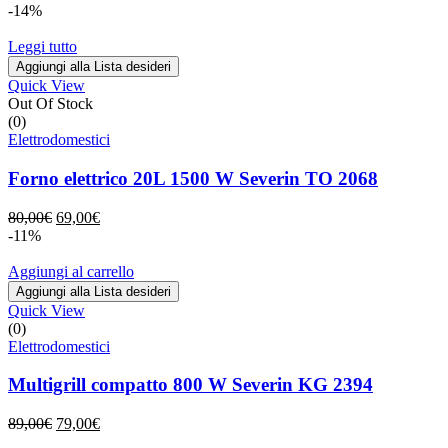
-14%
Leggi tutto
Aggiungi alla Lista desideri
Quick View
Out Of Stock
(0)
Elettrodomestici
Forno elettrico 20L 1500 W Severin TO 2068
Il
Il
80,00
€
69,00
€
prezzo
prezzo
-11%
originale
attuale
era:
è:
Aggiungi al carrello
80,00€.
69,00€.
Aggiungi alla Lista desideri
Quick View
(0)
Elettrodomestici
Multigrill compatto 800 W Severin KG 2394
Il
Il
89,00
€
79,00
€
prezzo
prezzo