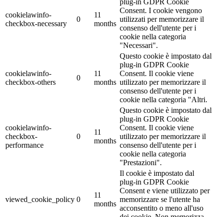
plug-in GDPR Cookie
Consent. I cookie vengono
cookielawinfo-
11
0
utilizzati per memorizzare il
checkbox-necessary
months
consenso dell'utente per i
cookie nella categoria
"Necessari".
Questo cookie è impostato dal
plug-in GDPR Cookie
cookielawinfo-
11
Consent. Il cookie viene
0
checkbox-others
months
utilizzato per memorizzare il
consenso dell'utente per i
cookie nella categoria "Altri.
Questo cookie è impostato dal
plug-in GDPR Cookie
cookielawinfo-
Consent. Il cookie viene
11
checkbox-
0
utilizzato per memorizzare il
months
performance
consenso dell'utente per i
cookie nella categoria
"Prestazioni".
Il cookie è impostato dal
plug-in GDPR Cookie
Consent e viene utilizzato per
11
viewed_cookie_policy
0
memorizzare se l'utente ha
months
acconsentito o meno all'uso
dei cookie. Non memorizza