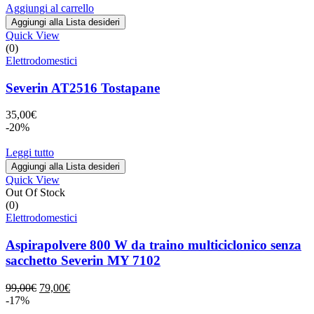
originale
attuale
Aggiungi al carrello
era:
è:
Aggiungi alla Lista desideri
89,00€.
79,00€.
Quick View
(0)
Elettrodomestici
Severin AT2516 Tostapane
35,00
€
-20%
Leggi tutto
Aggiungi alla Lista desideri
Quick View
Out Of Stock
(0)
Elettrodomestici
Aspirapolvere 800 W da traino multiciclonico senza
sacchetto Severin MY 7102
Il
Il
99,00
€
79,00
€
prezzo
prezzo
-17%
originale
attuale