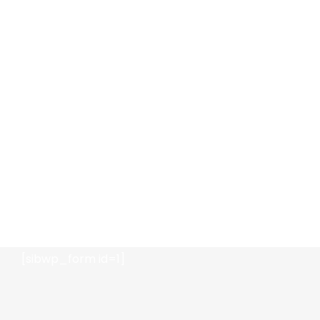
Ottieni il 5% di sconto!
[sibwp_form id=1]